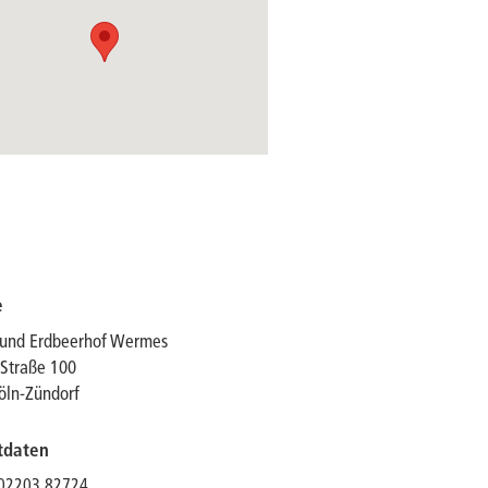
e
 und Erdbeerhof Wermes
Straße 100
öln-Zündorf
tdaten
 02203 82724