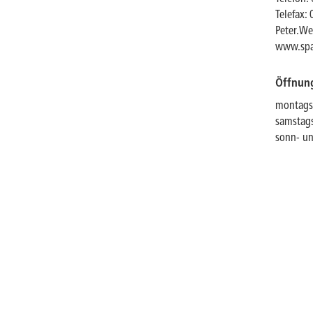
Telefax:
Peter.W
www.spa
Öffnun
montags 
samstags
sonn- un